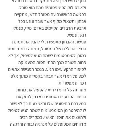
הגוף לנפש ולכן היא מתמקדת באדם כמכלול 
ולא בסילוק הסימפטומים מהם הוא סובל. 
בפגישה הראשונה עם מטופל חדש, מתקיים 
אבחון ותשאול מקיף אשר עובר ונוגע בכל 
ארבעת הרבדים הקיימים באדם: פיזי, מנטלי, 
רגש, ונפשי. 
פגישת האבחון מאפשרת לי להבין את תמונת 
המצב הכוללת של המטופל, תמונה זו מתייחסת 
כמובן לסימפטומים לשמם הגיע לטיפול, אך לא 
פחות חשובה מכך ההתייחסות המעמיקה 
לסיפור הרקע עימו הגיע. בגמר הפגישה אתאים 
למטופל רמדי אשר תבחר בקפידה מתוך אלפי 
רמדיס אפשריות. 
מטרתה של הרמדי היא להפעיל את כוחות 
הריפוי הטבעיים הטמונים באדם, לחזק את 
המערכת החיסונית שלו ובאמצעות כך לאפשר 
לו להיפטר מן הסימפטומים לשמם הגיע לטיפול 
ולהעצים את חוסנו האישי. במקרים רבים 
מדווחים המטופלים על אנרגיה גבוהה והרגשה 