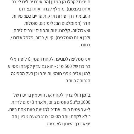
חייבים לקבלו מן המזון (הם אינם יכולים לייצר 
אותו בעצמם). מומלץ לצרוך אותו בצורתו 
הטבעית דרך פירות וירקות טריים כמו: פירות 
הדר (המומלצים הם: לימונים, פומלות 
ואשכוליות. קלמנטינות ותפוזים יוצרים ליחה 
ולכן אינם מומלצים), קיווי, כרוב, פלפל אדום / 
כתום 
.
אני ממליצה
 למניעה
 לקחת ויטמין C ליפוזומלי 
בריכוז של 500 מ"ג - הוא גם עדין לקיבה ומסייע 
להגן עליה מפני חומציות יתר וכן בעל הספיגה 
הגבוהה ביותר.
בזמן חולי
 צריך לקחת את הויטמין בריכוז של 
1000 מ"ג 5 פעמים ביום, ולאחר 3 ימים לרדת 
ל-3 פעמים ביום ואח"כ למניעה פעם אחת ביום.
* לא לקחת יותר מ1000 מ"ג בשעה מכיוון וזה 
יוצא דרך השתן ולא נספג.