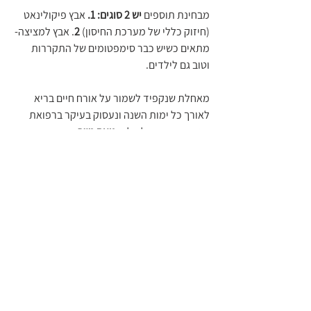
מבחינת תוספים 
יש 2 סוגים: 1.
 אבץ פיקולינאט 
(חיזוק כללי של מערכת החיסון) 
2
. אבץ למציצה- 
מתאים כשיש כבר סימפטומים של התקררות 
וטוב גם לילדים.
מאחלת שנקפיד לשמור על אורח חיים בריא 
לאורך כל ימות השנה ונעסוק בעיקר ברפואת 
מניעה, בריאות לכולם, 
נועה נשר.
לקביעת תור עם נועה נשר- לחצו כאן >
תגובות