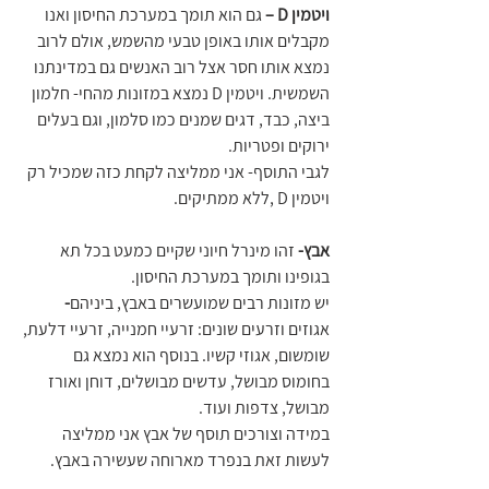
ויטמין D – 
גם הוא תומך במערכת החיסון ואנו 
מקבלים אותו באופן טבעי מהשמש, אולם לרוב 
נמצא אותו חסר אצל רוב האנשים גם במדינתנו 
השמשית. ויטמין D נמצא במזונות מהחי- חלמון 
ביצה, כבד, דגים שמנים כמו סלמון, וגם בעלים 
ירוקים ופטריות.
לגבי התוסף- אני ממליצה לקחת כזה שמכיל רק 
ויטמין D ,ללא ממתיקים.
אבץ-
 זהו מינרל חיוני שקיים כמעט בכל תא 
בגופינו ותומך במערכת החיסון.
יש מזונות רבים שמועשרים באבץ, ביניהם
-
אגוזים וזרעים שונים: זרעיי חמנייה, זרעיי דלעת, 
שומשום, אגוזי קשיו. בנוסף הוא נמצא גם 
בחומוס מבושל, עדשים מבושלים, דוחן ואורז 
מבושל, צדפות ועוד.
במידה וצורכים תוסף של אבץ אני ממליצה 
לעשות זאת בנפרד מארוחה שעשירה באבץ.