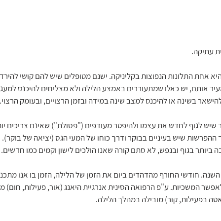
ת עתיקה.
יא אחת התלונות הנפוצות בקליניקה. ישנם מטופלים שיש להם קושי להירדם
יר אותם, יש כאלו שמתעוררים באמצע הלילה ולא מצליחים להיכנס למעג
להישאר בשינה או להיכנס למצב שינה במידה ובזמן הרצויים, ובעומק הרצוי.
 שיש לגוף לחדש את עצמו ולהיפטר מעודפים ("פסולת") שאינם צריכים יותר 
ההפרשות שיש בעיניים בבוקר ודרך כוחו של המעי הגס (יציאה של בוקר).
ביותר בגוף ובנפש, לא סתם קורה שאנו הולכים לישון וקמים כמו חדשים.
נה. חודשי החורף מהדהדים ביום את הזמן של הלילה, הזמן בו אנו מתכנס
אפשר המשכיות. ע"פ הרפואה הסינית אנרגיית היאנג (אור, פעילות, חום) מ
האטה בפעילות, קור) מובילה במהלך הלילה. 