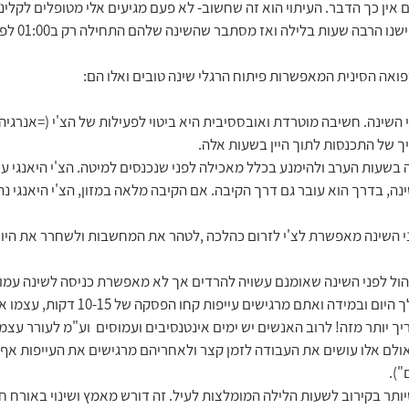
ם אין כך הדבר. העיתוי הוא זה שחשוב- לא פעם מגיעים אלי מטופלים לקלינ
הרבה שעות בלילה ואז מסתבר שהשינה שלהם התחילה רק ב01:00 לפנות בוקר.
ואה הסינית המאפשרות פיתוח הרגלי שינה טובים ואלו הם:
ני השינה. חשיבה מוטרדת ואובססיבית היא ביטוי לפעילות של הצ'י (=אנרגיה
ך של התכנסות לתוך היין בשעות אלה.
ה בשעות הערב ולהימנע בכלל מאכילה לפני שנכנסים למיטה. הצ'י היאנגי ע
נה, בדרך הוא עובר גם דרך הקיבה. אם הקיבה מלאה במזון, הצ'י היאנגי נתק
פני השינה מאפשרת לצ'י לזרום כהלכה ,לטהר את המחשבות ולשחרר את היום
5. היו קשובים לגופכם במהלך היום ובמידה ואתם מרגי
יך יותר מזה! לרוב האנשים יש ימים אינטנסיבים ועמוסים  וע"מ לעורר ע
ולם אלו עושים את העבודה לזמן קצר ולאחריהם מרגישים את העייפות אף י
").
שיותר בקירוב לשעות הלילה המומלצות לעיל. זה דורש מאמץ ושינוי באורח ח