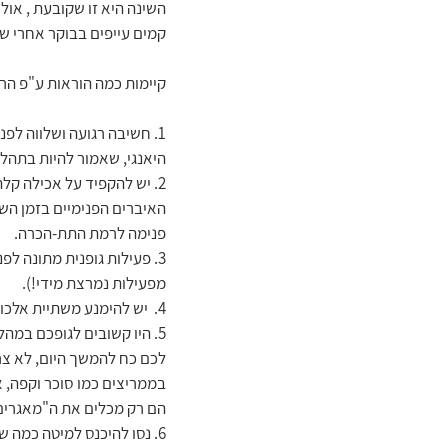
השינה היא זו שקובעת , אול
קמים עייפים בבוקר אחרי שישנו 
קיימות כמה הוראות ע"פ הרפ
1. חשיבה רגועה ושלווה לפ
היאנגי, שאמור להיות בתהלי
2. יש להקפיד על אכילה קל
האיברים הפנימיים בזמן השי
פנימה לרמת התת-הכרה.
3. פעילות גופנית מתונה ל
מפעילות נמרצת מידי!).
4.  יש להימנע משתיית אלכוהול לפני השינה שאומנם עשויה להרדים אך לא מאפשרת כניסה לשינה עמוקה.
לכם כח להמשך היום, לא צר
בממריצים כמו סוכר וקפה, א
הם רק מכלים את ה"מאגרים
6. נסו להיכנס למיטה כמה 