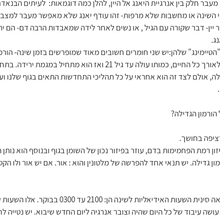
ר חלק בין אנרגיית היאנג אל היין, להלן כמה דוגמאות:  לעיתים הבנאדם
 השינה או מחשבות שלא מרפות- זהו עודף יאנג שלא מאפשר מעבר למצב יי
ין- דבר שקורה עם הגיל , או נשים לאחר לידה שמאבדות הרבה דם- הם יתק
ג.
טיימינג" שלהן:יש שני חומרים חשובים מאוד שמופרשים בזמן שינה- הורמון 
הורמון הגדילה מלווה אותנו לאורך כל החיים, כמותו עולה עד גיל 21 ואז הוא מ
לה, אולם לצד זה הוא אחראי על כל תהליכי התחדשות התאים בגוף שלנו וע
ורמון הגדילה? 
ציפה בחושך. 
איזון רמת הפחמימות בדם, עוזר בפיזור נכון של השומן בגוף ובנוסף הוא נותן
ן גדילה. יש תנאי אחד להפרשה של מלטונין והוא : אור. אם יש אור ולו הקטן
לפי הכתבים העתיקים ברפואה סינית השעות האידיאליות לשינה 
 עושה עיבוד של כל היום שהיה וצובר אנרגיה ליום החדש שיבוא. יש נטייה 