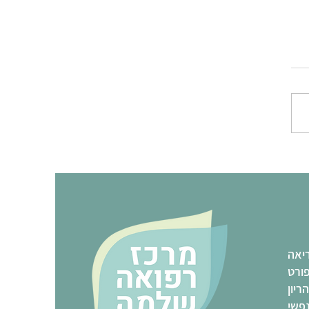
יאה
ורט
הריון
נפשי