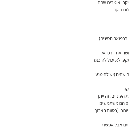
יקה ואומרים שהם 
 ברפואה הסינית) 
ושה את דרכו אל 
ע ולא יכול להיכנס 
 שהיה (יש להימנע 
שים עייפות קחו הפסקה של 10-15 דקות, עצמו את העיניים ,זה ייתן 
צמם הם משתמשים 
ותר. (בטווח הארוך 
יים אבל אפשרי 