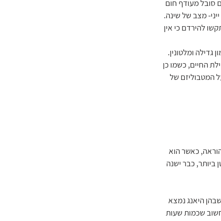
 סובל מעודף חום 
ני- מצב של שינה. 
שו להירדם כי אין 
גדילה ומלטונין. 
תחיל במגמת ירידה. בתחילת החיים, כשמו כן 
ל המטבוליזם של 
 הוראה, כאשר הוא 
 ביותר, כבר ישנה 
הן: 2100 עד 0300 בבוקר. אלו השעות שבהן היאנג נמצא 
לחשוב שכמות שעות 