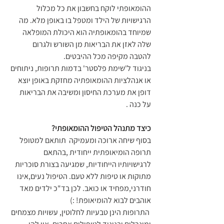
ההומאופתי לוקח בחשבון את כל מכלול 
הרגישויות של הילד ומטפל בו באופן מלא. מה 
שמיוחד בהומאופתיה הוא היכולת המופלאה 
שלה לאזן את הבריאות מן השורש ולגרום 
להטבה מקיפה מכל ההיבטים.
בניגוד ל'שימת פלסטר' בדמות תרופות, ניתוחים 
או אנהלציות ההומאופתיה מחזקת באופן יוצא 
דופן את מערכת החיסון ומשיבה את הבריאות 
על כנה .
כיצד מתנהל הטיפול ההומאופתי?
בסוף שיחה ארוכה ומעמיקה  תותאם למטופל 
תרופה הומיאופתית ייחודית ,בהתאם 
לרגישויותיו הייחודיות, שמגיעה בצורת סוכריות 
מתוקות או טיפות ללא טעם. הטיפול נעים,אינו 
חודרני,מפחיד או כואב. לכן בד"כ ילדים מאד 
אוהבים לבוא להומיאופת! :) 
 התרופות הינן טבעיות לחלוטין, עשויות מצמחים 