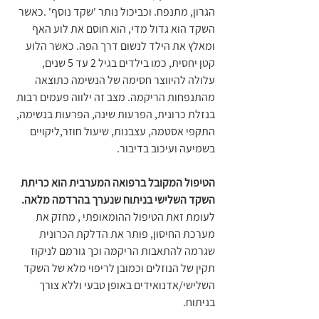
הגרון, מתנפח. וכביכול נותר 'שקד נוסף' .כאשר 
השקד הוא גדול מדי, הוא חוסם את לוע האף 
ומאלץ את הילד לנשום דרך הפה. כאשר הלוע 
קטן יחסית, כמו בילדים בגיל 2 עד 5 שנים, 
עלולה להיווצר חסימה של הנשימה כתוצאה 
מהתנפחות הריקמה. מצב זה ילווה פעמים רבות 
בנזלת כרונית, הפרעות שינה, הפרעות בנשימה, 
התקפי אסטמה, עצבנות, שיעול חוזר,ליקויים 
בשמיעה ועיכוב בדיבור.
הטיפול המקובל ברפואה המערבית הוא כריתת 
השקד השלישי בניתוח שנערך בהרדמה מלאה. 
לעומת זאת הטיפול ההומאופתי , מחזק את 
מערכת החיסון, פותר את הדלקת הכרונית 
שגרמה להתאבות הריקמה וכך גורמם לניקוז 
תקין של הנוזלים וכמובן לריפוי מלא של השקד 
השלישי/אדנואידים באופן טבעי וללא צורך 
בניתוח. 