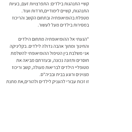
קשיי התנהגות בילדים: התפרצויות זעם, בעיות 
התנהגות, קשיים לימודיים,חרדות ועוד.
מטפלת בהומיאופתיה ובתחום הקשב והריכוז 
במסירות בילדים מעל לעשור. 
"הגעתי אל ההומיאופתיה מתחום הילדים 
והחינוך ומתוך אהבה גדולה לילדים. בקליניקה 
אני משלבת בין הטיפול ההומיאופתי להשלמת 
חוסרים ותזונה נכונה, ובעזרתם מביאה את 
מטופליי הילדים לבריאות מעולה, קשב וריכוז 
מצוינים ורוגע בבית ובביה"ס.
זו זכות עבורי להעניק לילדים ולהורים,את מתנת 
הבריאות השלמה לילדים, עם הכלים של 
ההומיאופתיה והתזונה הבריאה.
אשמח לעזור גם לכם !
קבעו כעת תור עם נועה אדם גרוס- הומאופתיה 
ותזונה בריאה >