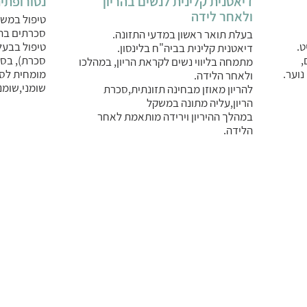
דיאטנית קלינית לנשים בהריון
נטורופתית ND , המתמחה ב
ולאחר לידה
טיפול במשק
סכרתים בת
בעלת תואר ראשון במדעי התזונה.
ט.
טיפול בבעל
דיאטנית קלינית בביה"ח בלינסון.
,
סכרת), בסו
מתמחה בליווי נשים לקראת הריון, במהלכו
נוער.
מומחית לסכ
ולאחר הלידה.
שומני,שומנ
להריון מאוזן מבחינה תזונתית,סכרת
הריון,עליה מתונה במשקל
במהלך ההיריון וירידה מותאמת לאחר
הלידה.