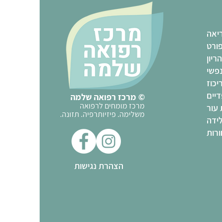
יאה
ורט
הריון
נפשי
יכוז
יים
© מרכז רפואה שלמה
מרכז מומחים לרפואה
 עור
משלימה. פיזיותרפיה. תזונה.
ידה
רות
הצהרת נגישות