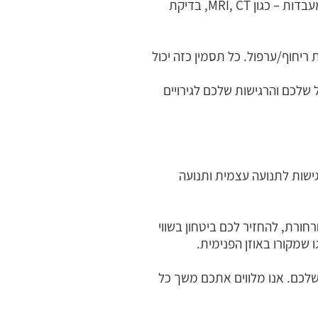
קיימות כיום ומה הייתם רוצים לשפר בתפקוד. עליכם להביא מסמכי בדיקות רפואיות שנעשו בביה"ח/מעבדות – כגון MRI, CT, בדיקת
ריחוף/ערפול. כל תסמין כזה יכול
 שלכם והרגישות שלכם לגירויים
גישות לתנועה עצמית ותנועה
ורת, להחזיר לכם ביטחון בשווי
 שמקורו באוזן הפנימית.
שלכם. אנו מלווים אתכם משך כל