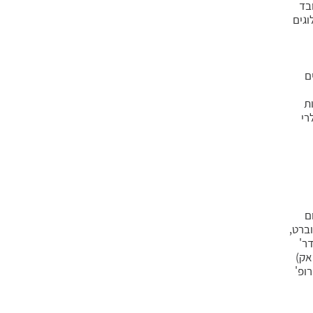
בד
וגים
ם
ת
רי
ם
ברט,
דר'
זאק)
ופ'