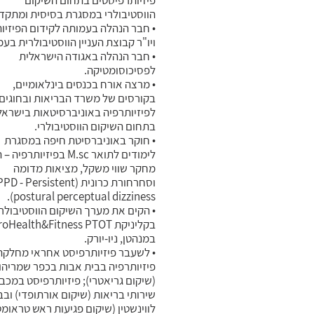
פיזיותרפיסטים בתחום השיקום
הווסטיבולרי במסגרת בסיסית ומתקד
• חבר הנהלה בעמותה לקידום הפיזיו
ויו"ר קבוצת העניין הווסטיבולרית בע
• חבר הנהלה באגודה הישראלית
לפסיכוסומטיקה.
• מרצה אורח בכנסים בינלאומיים,
בקורסים של משרד הבריאות ובחוגים
לפיזיותרפיה באוניברסיטאות בישראל
בתחום השיקום הווסטיבולרי.
• חוקר באוניברסיטת חיפה במסגרת
לימודים לתואר M.sc בפיזיותרפי
מחקר שווי משקל, מציאות מדומה
וסחרחורת כרונית ( - Persistent
postural perceptual dizziness).
• הקים את מערך השיקום הווסטיבולרי
בקליניקת oHealth&Fitness PTOT
במנהטן, ניו-יורק.
• לשעבר פיזיותרפיסט אחראי מחלקת
פיזיותרפיה בבית אבות בכפר שמריהו
(שיקום גריאטרי); פיזיותרפיסט במכבי
שירותי בריאות (שיקום אורתופדי) ובב
לווינשטין (שיקום פגיעות ראש טראומט