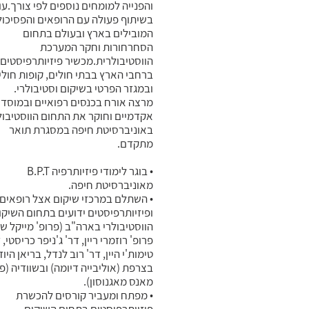
והפנייה למומחים נוספים לפי צורך.עו
בשיתוף פעולה עם הרופאים והפסיכול
המובילים בארץ ובעולם בתחום
הסחרחורות וחקר המערכת
הווסטיבולרית.מכשיר פיזיותרפיסטים
ברחבי הארץ בבתי חולים, קופות חולי
ובמגזר הפרטי בשיקום וסטיבולרי.
מרצה אורח בכנסים רפואיים ובמוסדו
אקדמיים וחוקר את התחום הווסטיבול
באוניברסיטת חיפה במסגרת תואר
מתקדם.
• בוגר לימודי פיזיותרפיה B.P.T
מאוניברסיטת חיפה.
• השתלם במרכזי שיקום אצל רופאים
ופיזיותרפיסטים ידועים בתחום השיקו
הווסטיבולרי בארה"ב (פרופ' מייקל שו
פרופ' רוזמרי ריין, דר' ג'ניפר כריסטי, 
טימות'י היין, דר' רוב לנדל, בריאן היו
בצרפת (אוליבייה דיומה) ובשוודיה (פר
מאנס מאגנוסון).
• מפתח ומעביר קורסים להכשרת