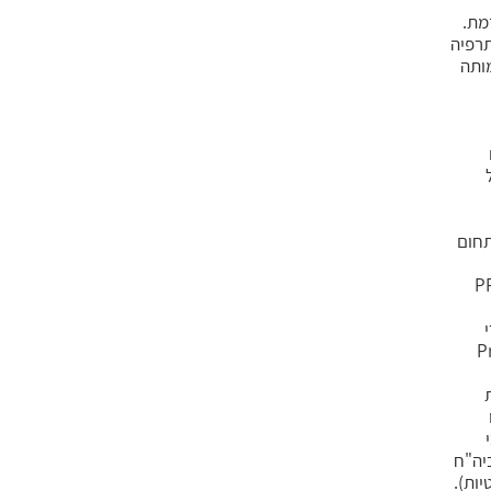
מת.
תרפיה
מותה
ה – תחום
PPPD
Pr
יה"ח
יות).