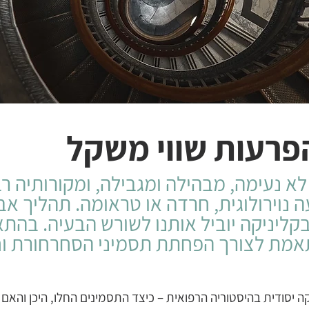
פרעות שווי משקל
 נעימה, מבהילה ומגבילה, ומקורותיה רב
ה נוירולוגית, חרדה או טראומה. תהליך אב
קליניקה יוביל אותנו לשורש הבעיה. בהת
תאמת לצורך הפחתת תסמיני הסחרחורת ו
יסודית בהיסטוריה הרפואית – כיצד התסמינים החלו, היכן והאם 