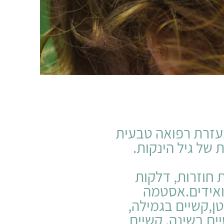
עזרת רפואה טבעית
של גיל הינקות.
 חוזרות, דלקות
נואידים.אסטמה
טן,קשיים בגמילה,
יים בשינה. קשיים