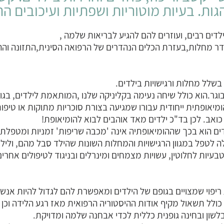
גות. בעיות מוטוריות ושפתיות ועיכובים ה
לדים רבים, ועוזרים להם להגיע לבריאות שלמה ,
העדר מחלות,בעזרת הכלים הנהדרים של הרפואה הסינית,התזונה והה
בשלל מחלות ורגישויות בילדים.
וגר.הוא כולל שיחה נעימה בקליניקה שלנו ,המותאמת לילדים, בגו
יאופתית ייחודית עבורו שמגיעה בצורת סוכריות מתוקות או טיפו
 כואב. לכן בד"כ ילדים מאד אוהבים לבוא להומיאופת!
לדים הוא בכך שההומיאופתיה אינה 'מכבה שריפות' זמניות ומטפל
ה לטפל במגוון הרגישויות והמחלות השונות שהילד סבל מהם, ולילד 
עיות לחלוטין, עשויות מצמחים ומינרלים ובניגוד לטיפולים אחרים, 
פוי שמצויים בגופם של הילדים ומאפשרת להם לגדול להיות אנשים 
ולל תשאול מקיף אודות ההיסטוריה הרפואית מאז רגע הלידה וכן 
שון ובחינה גופנית כללית לכדי אבחנה שלמה ומדויקת.