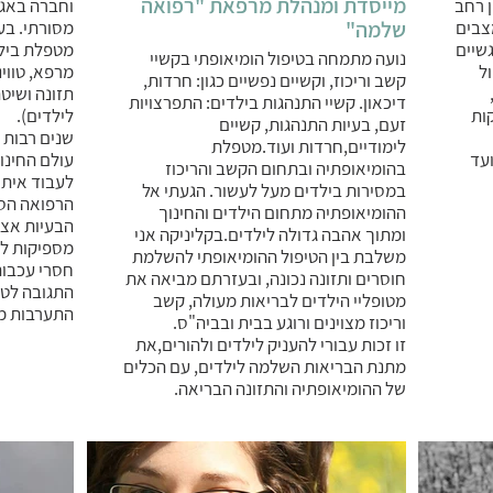
מייסדת ומנהלת מרפאת "רפואה
 רחב
וחברה באגו
צבים
שלמה"
מסורתי. בע
שיים
מטפלת בילד
נועה מתמחה בטיפול הומיאופתי בקשיי
ל
מרפא, טווינ
קשב וריכוז, וקשיים נפשיים כגון: חרדות,
תזונה ושיטת
דיכאון. קשיי התנהגות בילדים: התפרצויות
ות
לילדים).
זעם, בעיות התנהגות, קשיים
שנים רבות ל
לימודיים,חרדות ועוד.מטפלת
ועד
עולם החינוך
בהומיאופתיה ובתחום הקשב והריכוז
לעבוד אית
במסירות בילדים מעל לעשור. הגעתי אל
הרפואה הסי
ההומיאופתיה מתחום הילדים והחינוך
הבעיות אצל 
ומתוך אהבה גדולה לילדים.בקליניקה אני
מספיקות לה
משלבת בין הטיפול ההומיאופתי להשלמת
חסרי עכבות
חוסרים ותזונה נכונה, ובעזרתם מביאה את
התגובה לטי
מטופליי הילדים לבריאות מעולה, קשב
התערבות מי
וריכוז מצוינים ורוגע בבית ובביה"ס.
זו זכות עבורי להעניק לילדים ולהורים,את
מתנת הבריאות השלמה לילדים, עם הכלים
של ההומיאופתיה והתזונה הבריאה.