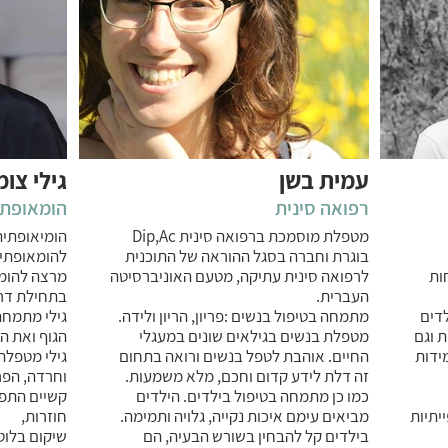
עמית בשן
גילי צו
רפואה סינית
הומאופתי
מטפלת מוסמכת ברפואה סינית Dip,Ac
הומיאופתית
בוגרת וחברה בסגל ההוראה של התוכנית
להומאופתיה קל
חות
לרפואה סינית עתיקה, מטעם האוניברסיטה
מרצה להומי
העברית.
בתחילת דרכ
דים
מתמחה בטיפול בנשים :פריון, הריון ולידה.
גילי מתמחה
 וגם
מטפלת בנשים בגילאים שונים במעגלי
הגוף ואת ה
ידות
החיים. אוהבת לטפל בנשים ורואה בתחום
גילי מטפלת
זה דלת לידע קדום וחכם, מלא משמעות.
וחרדה, הפר
כמו כן מתמחה בטיפול בילדים. הילדים
קשיים התפתח
יתיות
מביאים עימם איכות נקייה, גלויה ותמימה.
חוזרות,
בילדים קל להבחין בשורש הבעיה, הם
שיקום בלוט