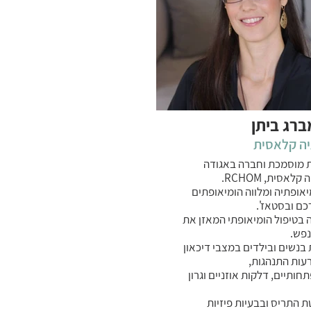
מברג ביתן
ה קלאסית
 מוסמכת וחברה באגודה
אסית, RCHOM.
אופתיה ומלווה הומיאופתים
ם ובסטאז'.
 בטיפול הומיאופתי המאזן את
נפש.
 בנשים ובילדים במצבי דיכאון
עות התנהגות,
ותיים, דלקות אוזניים וגרון
ת התריס ובבעיות פיזיות