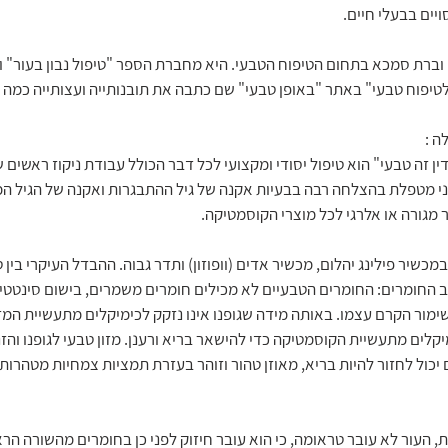
ויים בבעלי חיים.
ברת סמכא בתחום הטיפוח הטבעי. היא מחברת הספר "טיפול נבון בעור" ומ
טיפוח טבעי" באתר "באופן טבעי" שם כתבה את תובנותייה ועצותייה כמה 
ה :
ן זה טבעי" הוא טיפול יסודי ומקצועי לכל דבר הכולל עבודת ניקוז ראשים ש
ני מטפלת בהצלחה רבה בבעיות אקנה של גיל ההתבגרות ואקנה של הגיל המב
ר מגורה או אלרגי לכל מוצרי הקוסמטיקה.
שיר פילינג יהלום, מכשיר אדים (וופוזון) ותדר גבוה. ההבדל העיקרי בין ט
ב החומרים: החומרים הטבעיים לא מכילים חומרים משמרים, בישום סינטטי 
מור הקרם עצמו. באותה מידה שגופנו אינו נזקק לכימיקלים מתעשיית המזון
מיקלים מתעשיית הקוסמטיקה כדי להישאר בריא ורענן. מזון טבעי לגופנו והזנ
כול לחזור להיות בריא, מאוזן טהור וזוהר בעזרת תמציות צמחיות מטהרות וי
ת, העור לא עובר טראומה, כי הוא עובר חיזוק לפני כן בחומרים מהשורה הרא