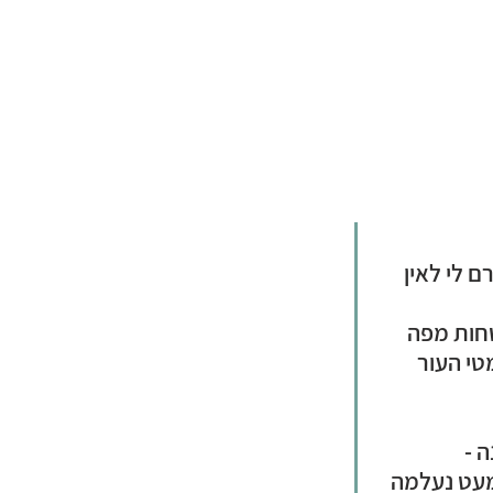
 לי לאין 
טחות מפה 
י העור 
 -
מעט נעלמה 