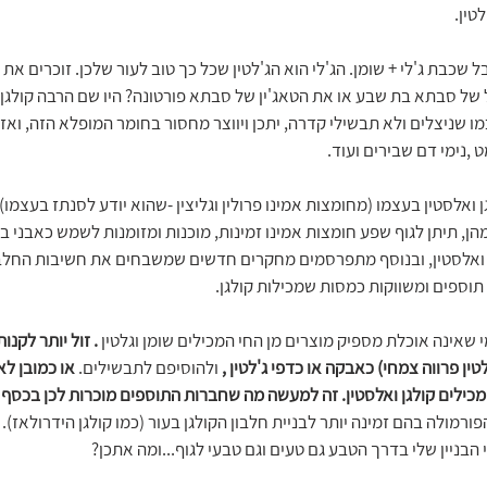
טין.
שכבת ג'לי + שומן. הג'לי הוא הג'לטין שכל כך טוב לעור שלכן. זוכרים את
של סבתא בת שבע או את הטאג'ין של סבתא פורטונה? היו שם הרבה קולגן ו
ו שניצלים ולא תבשילי קדרה, יתכן ויווצר מחסור בחומר המופלא הזה, ואז 
,נימי דם שבירים ועוד. 
 ואלסטין בעצמו (מחומצות אמינו פרולין וגליצין -שהוא יודע לסנתז בעצמו),
, תיתן לגוף שפע חומצות אמינו זמינות, מוכנות ומזומנות לשמש כאבני בני
 ואלסטין, ובנוסף מתפרסמים מחקרים חדשים שמשבחים את חשיבות החלבון
וספים ומשווקות כמסות שמכילות קולגן. 
מי שאינה אוכלת מספיק מוצרים מן החי המכילים שומן וגלטין 
. זול יותר לקנו
טין פרווה צמחי) כאבקה או כדפי ג'לטין ,
 ולהוסיפם לתבשילים.
 או כמובן לא
כילים קולגן ואלסטין. זה למעשה מה שחברות התוספים מוכרות לכן בכסף 
מולה בהם זמינה יותר לבניית חלבון הקולגן בעור (כמו קולגן הידרולאז). 
הבניין שלי בדרך הטבע גם טעים וגם טבעי לגוף...ומה אתכן?