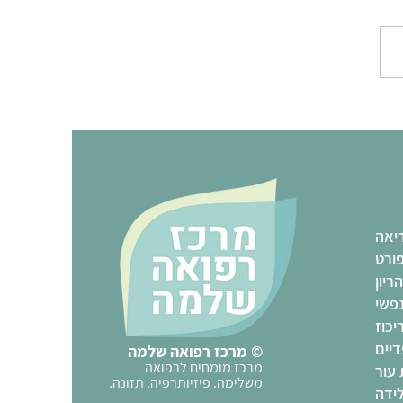
יאה
ורט
הריון
נפשי
יכוז
יים
© מרכז רפואה שלמה
מרכז מומחים לרפואה
 עור
משלימה. פיזיותרפיה. תזונה.
ידה