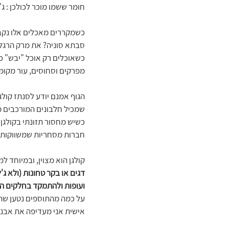
חומר ששמו מוכר לכולכן : ג'ל
כשמקררים מאכלים אלו נקבל 
סבתא סוניה? את מרק הרגל 
כשאוכלים רק אוכל "יבש" כמ
מפרקים וסחוסים, עור מקומט 
הגוף אמנם יודע לסנתז קולגן
שמכיל חלבונים המורכבים מהן
כשיש מחסור תזונתי בקולגן
חברות מסחריות שמשווקות ת
קולגן הוא מצוין, ובמיוחד ל
דגים או בקר טחונות (ולא ג'ל
ועופות ולהתמקד בחלקים המ
על כמה מהתוספים נטען שהפור
אישית אני מעדיפה את אבני 