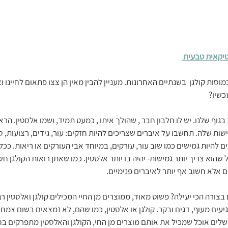
טיקאית טבעית 
וסות קולגן  בשנתיים האחרונות. מעניין להבין מאין הן צצו פתאום לחיינו וא
כשיו?
בגוף שלנו. יש לו חלבון חבר , שהולך איתו , כמעט תמיד, ושמו אלסטין. הרא
ות שלה. תחשבו על איברים שצריכים להיות חזקים: עור, גידים, רצועות, ס
 להיות גמישים כמו שוב עור, עורקים, במיוחד אבי העורקים או ריאות. ככל
כל שהוא צריך יותר גמישות- יהיה בו יותר אלסטין. כמו שאתן רואות הקולגן ח
אלא חשוב אף יותר לאיברים פנימיים. 
בצורה הכי יעילה? פשוט מאוד, ממוצרים מן החיי המכילים קולגן ואלסטין רבי
יעים מעוף, דגים ובקר. קולגן או אלסטין, כמו שהם, לא נמצאים בשום צמח,
לים אוכל שמכיל את אותם מוצרים מן החי, הקולגן והאלסטין מתפרקים בח