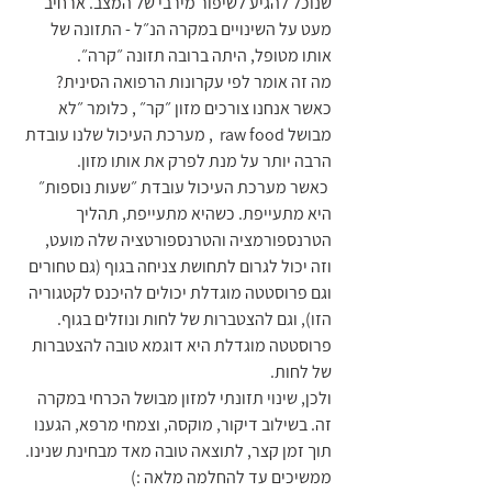
שנוכל להגיע לשיפור מירבי של המצב. ארחיב 
מעט על השינויים במקרה הנ״ל - התזונה של 
אותו מטופל, היתה ברובה תזונה ״קרה״. 
מה זה אומר לפי עקרונות הרפואה הסינית? 
כאשר אנחנו צורכים מזון ״קר״ , כלומר ״לא 
מבושל raw food  , מערכת העיכול שלנו עובדת 
הרבה יותר על מנת לפרק את אותו מזון. 
 כאשר מערכת העיכול עובדת ״שעות נוספות״ 
היא מתעייפת. כשהיא מתעייפת, תהליך 
הטרנספורמציה והטרנספורטציה שלה מועט, 
וזה יכול לגרום לתחושת צניחה בגוף (גם טחורים 
וגם פרוסטטה מוגדלת יכולים להיכנס לקטגוריה 
הזו), וגם להצטברות של לחות ונוזלים בגוף. 
פרוסטטה מוגדלת היא דוגמא טובה להצטברות 
של לחות. 
ולכן, שינוי תזונתי למזון מבושל הכרחי במקרה 
זה. בשילוב דיקור, מוקסה, וצמחי מרפא, הגענו 
תוך זמן קצר, לתוצאה טובה מאד מבחינת שנינו. 
ממשיכים עד להחלמה מלאה :)