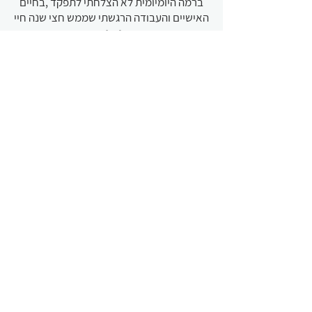
ברמה היומיומית לא הצלחתי לתפקד ,בחיים
האישיים והעבודה הרגשתי שממש חצי שנה חיי
בנסיגה .
הטיפול אצל קובי החזיר לי את הצבע ללחיים
,תרתי משמע !
חיזק אותי פיזית ונפשית, תחושת העילפון
פסקה, אני כמעט ולא זוכרת מהו כאב ראש ,
וחזרתי לעבודה מלאה ותקינה .
תודה רבה!
טיפול בכאבים בכתף rotator culf
syndrome
"לפני שלוש שנים באופן פתאומי החלו לי
כאבים חזקים בכתף ימין. האורתופד איבחן
ROTATOR CULF SYNDROME.
לא יכולתי להרים את היד, לפתוח צנצנת ,
לנהוג ואפילו להתלבש ללא עזרה !