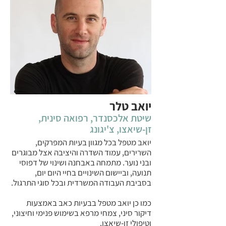
יואב טלר
שיטת אלכסנדר, רפואה סינית,
זן-שיאצו, צ'יגונג
יואב מטפל בכל מגוון בעיות המפרקים,
השרירים, עמוד השדרה והיציבה אצל מבוגרים
ובני נוער. מתמחה באבחנה ושינוי של דפוסי
תנועה, וביישום השינויים בחיי היום יום,
בסביבת העבודה המשרדית ובכל סוגי התרגול.
כמו כן יואב מטפל בבעיות כאב באמצעות
דיקור סיני, צמחי מרפא בשימוש פנימי וחיצוני,
וטיפולי זן-שיאצו.